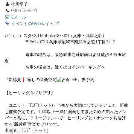
小川幸子
08061359441
Eメール
イベントのWebサイト
7/4（土）スタジオMahalo(マハロ)（兵庫・武庫之荘）
〒661-0033 兵庫県尼崎市南武庫之荘1丁目27−3
電車の場合は、阪急武庫之荘駅南口より徒歩４分★駅
近
お車の場合は、近くのコインパーキングへ
『新感覚
癒しの音楽空間
春
LIVE』要予約
【ヒーリングJAZZサプリ】
ユニット「TOT³(トット)」当初から大切にしているデュオ、新曲
も披露予定です。10年以上一緒に演奏してきた気心の知れたメン
バーと共に、フリージャンルで、ヒーリングとエナジーをお届け
する“新感覚”音楽サプリです。
出演者：TOT³（トット）