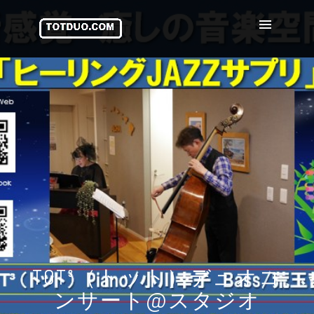
TOT³（トット）デュオコ
ンサート@スタジオ