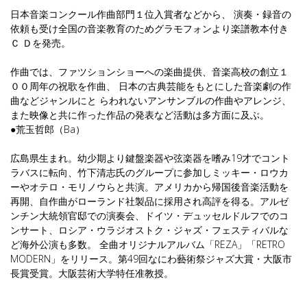
日本音楽コンクール作曲部門１位入賞者などから、 演奏・録音の
依頼も受け全国の音楽教育のためグラモフォンより楽譜教本付き
Ｃ Ｄを発売。
作曲では、ファツションショーへの楽曲提供、音楽高校の創立１
００周年の祝歌を作曲、 日本の古典芸能をもとにした音楽劇の作
曲などジャンルにと らわれないアンサンブルの作曲やアレンジ、
また映像と共に作った作品の発表など活動は多方面に及ぶ。
●荒玉哲郎（Ba）
広島県生まれ。幼少期より鍵盤楽器や弦楽器を嗜み19才でコント
ラバスに転向、竹下清志氏のグループに参加しミッキー・ロウカ
ーやオテロ・モリノウらと共演。アメリカから帰国後音楽活動を
再開、自作曲がローランド社製品に採用され高評を得る。アルゼ
ンチン大統領官邸での演奏会、ドイツ・デュッセルドルフでのコ
ンサート、ロシア・ウラジオストク・ジャズ・フェスティバルな
ど海外公演も多数。 全曲オリジナルアルバム「REZA」「RETRO
MODERN」をリリース。第49回なにわ藝術祭ジャズ大賞・大阪市
長賞受賞。大阪芸術大学特任准教授。