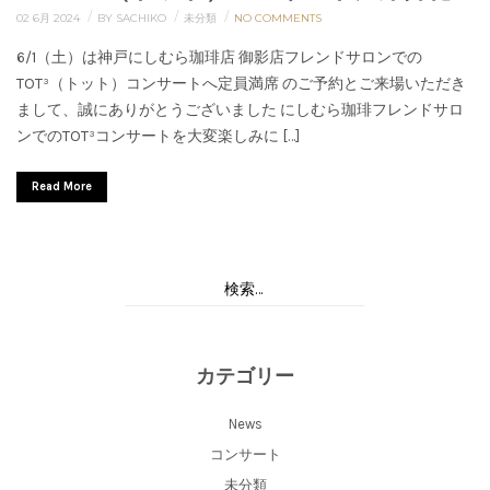
/
/
/
02 6月 2024
BY SACHIKO
未分類
NO COMMENTS
6/1（土）は神戸にしむら珈琲店 御影店フレンドサロンでの
TOT³（トット）コンサートへ定員満席 のご予約とご来場いただき
まして、誠にありがとうございました にしむら珈琲フレンドサロ
ンでのTOT³コンサートを大変楽しみに […]
Read More
カテゴリー
News
コンサート
未分類