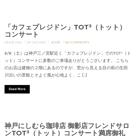
「カフェプレジドン」TOT³（トット）
コンサート
/
/
/
09 6月 2024
BY SACHIKO
未分類
NO COMMENTS
6/8（土）は神戸三ノ宮駅近く「カフェプレジドン」でのTOT³（ト
ット）コンサートに多数のご来場ありがとうございます。 こちら
のお店は建物の２階にあるのですが、窓から見える目の前の生田
川沿いの景観とそよぐ風が心地よく、こ […]
Read More
神戸にしむら珈琲店 御影店フレンドサロ
ンTOT³（トット）コンサート満席御礼