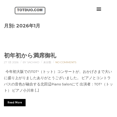
月別: 2026年1月
初年初から満席御礼
/
/
/
27 1月 2026
BY SACHIKO
未分類
NO COMMENTS
今年初大阪でのTOT³（トット）コンサートが、おかげさまで大い
に盛り上がりましたありがとうございました。 ピアノとコントラ
バスの音色が融合する北田辺Piano Salonにて 出演者：TOT³（トッ
ト） ピアノ小川幸 […]
Read More