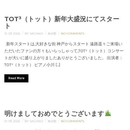
TOT³（トット）新年大盛況にてスター
ト
/
/
/
12 1月 2026
BY SACHIKO
未分類
NO COMMENTS
新年スタートは,大好きな街 神戸からスタート 遠路遥々ご来場い
ただいたファンの方々もいらっしゃって,TOT³（トット）コンサー
トが大いに盛り上がりましたありがとうございました。 出演者：
TOT³（トット） ピアノ小川 […]
Read More
明けましておめでとうございます
/
/
/
01 1月 2026
BY SACHIKO
未分類
NO COMMENTS