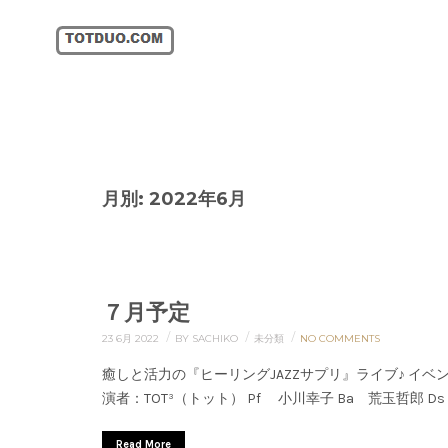
月別: 2022年6月
７月予定
/
/
/
23 6月 2022
BY SACHIKO
未分類
NO COMMENTS
癒しと活力の『ヒーリングJAZZサプリ』ライブ♪ イ
演者：TOT³（トット） Pf 小川幸子 Ba 荒玉哲郎 D
Read More