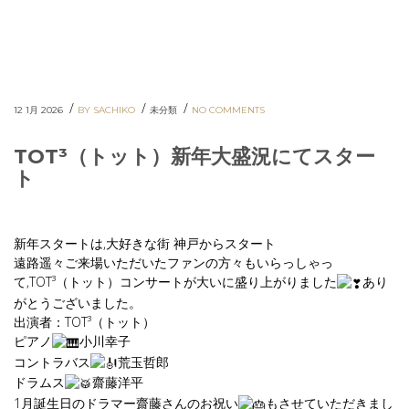
/
/
/
12 1月 2026
BY SACHIKO
未分類
NO COMMENTS
TOT³（トット）新年大盛況にてスター
ト
新年スタートは,大好きな街 神戸からスタート
遠路遥々ご来場いただいたファンの方々もいらっしゃっ
て,TOT³（トット）コンサートが大いに盛り上がりました
あり
がとうございました。
出演者：TOT³（トット）
ピアノ
小川幸子
コントラバス
荒玉哲郎
ドラムス
齋藤洋平
1月誕生日のドラマー齋藤さんのお祝い
もさせていただきまし