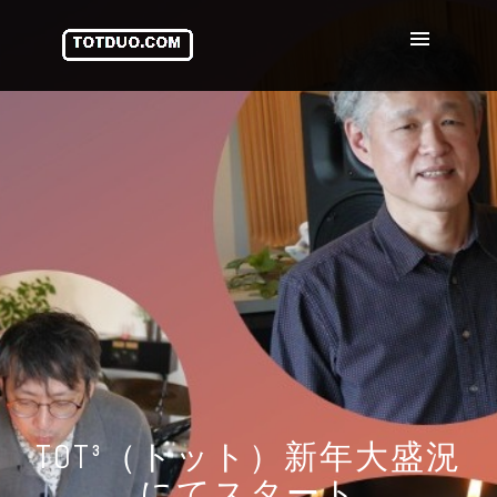
TOT³（トット）新年大盛況
にてスタート