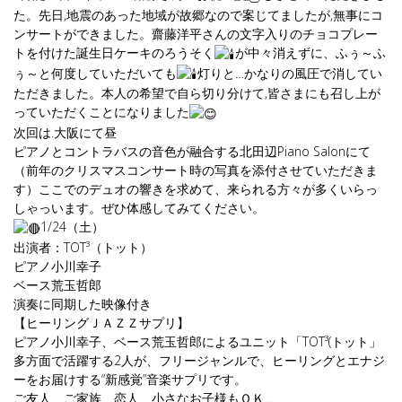
た。先日,地震のあった地域が故郷なので案じてましたが,無事にコ
ンサートができました。齋藤洋平さんの文字入りのチョコプレー
トを付けた誕生日ケーキのろうそく
が中々消えずに、ふぅ～ふ
ぅ～と何度していただいても
灯りと…かなりの風圧で消してい
ただきました。本人の希望で自ら切り分けて,皆さまにも召し上が
っていただくことになりました
次回は.大阪にて昼
ピアノとコントラバスの音色が融合する北田辺Piano Salonにて
（前年のクリスマスコンサート時の写真を添付させていただきま
す）ここでのデュオの響きを求めて、来られる方々が多くいらっ
しゃっいます。ぜひ体感してみてください。
1/24（土）
出演者：TOT³（トット）
ピアノ小川幸子
ベース荒玉哲郎
演奏に同期した映像付き
【ヒーリングＪＡＺＺサプリ】
ピアノ小川幸子、ベース荒玉哲郎によるユニット「TOT³(トット」
多方面で活躍する2人が、フリージャンルで、ヒーリングとエナジ
ーをお届けする“新感覚”音楽サプリです。
ご友人、ご家族、恋人、小さなお子様もＯＫ…