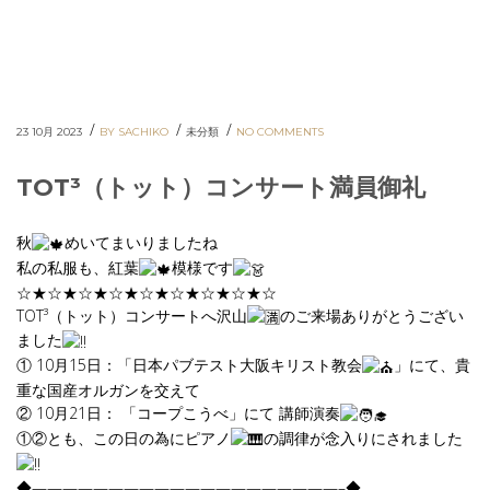
/
/
/
23 10月 2023
BY SACHIKO
未分類
NO COMMENTS
TOT³（トット）コンサート満員御礼
秋
めいてまいりましたね
私の私服も、紅葉
模様です
☆★☆★☆★☆★☆★☆★☆★☆★☆
TOT³（トット）コンサートへ沢山
のご来場ありがとうござい
ました
① 10月15日：「日本パブテスト大阪キリスト教会
」にて、貴
重な国産オルガンを交えて
② 10月21日： 「コープこうべ」にて 講師演奏
①②とも、この日の為にピアノ
の調律が念入りにされました
◆————————————————————–◆