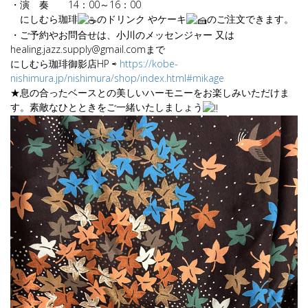
・演 奏 14：00～16：00
にしむら珈琲
のドリンク やケーキ
のご注文できます。
・ご予約やお問合せは、小川のメッセンジャー 又は
healing.jazz.supply@gmail.comまで
にしむら珈琲御影店HP ⇨
https://kobe-
nishimura.jp/nishimura/shop/index.html#mikage
★息の合ったベースとの美しいハーモニーをお楽しみいただけま
す。素敵なひとときをご一緒いたしましょう