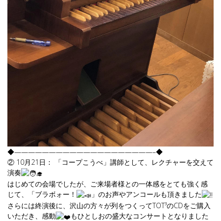
◆————————————————————–◆
② 10月21日： 「コープこうべ」講師として、レクチャーを交えて
演奏
はじめての会場でしたが、ご来場者様との一体感をとても強く感
じて、「ブラボォー！
」のお声やアンコールも頂きました
さらには終演後に、沢山の方々が列をつくってTOT³のCDをご購入
いただき、感動
もひとしおの盛大なコンサートとなりました