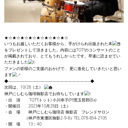
★☆★☆★☆★☆★☆★☆★☆★☆
いつもお越しいただくお客様から、手がけられ出版された本
をプレゼントして頂きました。内容にはTOT³のコンサートのこと
が掲載されており、とてもうれしかったです。早速に読ませてい
ただきました
ファンの皆様のご支援のおかげで… 更に進化していきたいと思い
ます
◆————————————————————–◆
次回は、10/28（土）
神戸にしむら珈琲御影店でお待ちしています
・出 演 TOT³(トット) 小川幸子(Pf)荒玉哲郎(Ba)
・開催日 2023年10月28日（土）
・会 場 神戸にしむら珈琲店 御影店 フレンドサロン
（神戸市東灘区御影2-9-8）TEL.078-854-2105
・開 場 13：40