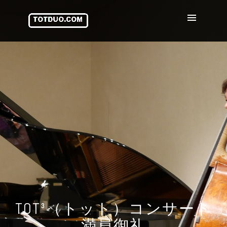
TOT³（トット）コンサート
満員御礼